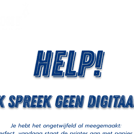
Over mij
Die
Help!
k spreek geen digitaa
Je hebt het ongetwijfeld al meegemaakt:
erfect, vandaag staat de printer aan met papier 