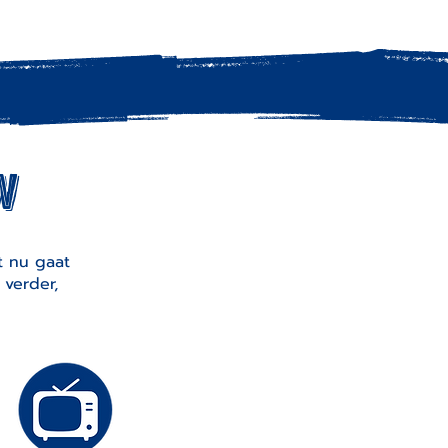
n
t nu gaat
 verder,