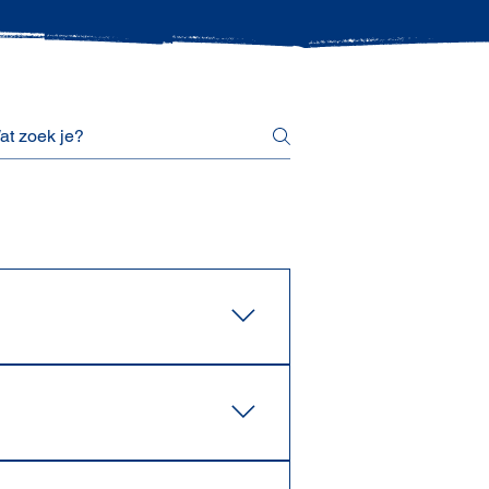
digicorder, printer of zelfs
te hangen.