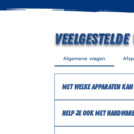
Veelgestelde
Algemene vragen
Afsp
Met welke apparaten kan 
Elk digitaal apparaat. Denk aan
slimme deurbel.
Help je ook met hardwar
Ja en nee. Ik wil gerust eens 