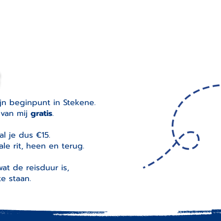
ijn beginpunt in Stekene.
e van mij
gratis
.
l je dus €15.
le rit, heen en terug.
at de reisduur is,
te staan.