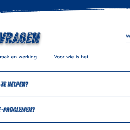
 vragen
raak en werking
Voor wie is het
je helpen?
 je smartphone, tablet, laptop, computer maar ook je tv, 
e-problemen?
kijken wat ik kan doen, maar vraag me niet om je tv op 