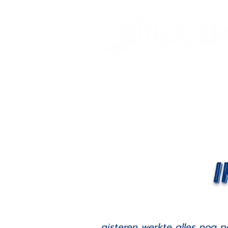
I
gisteren werkte alles nog p