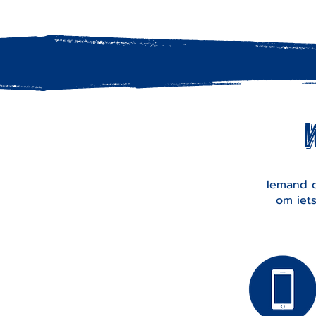
Iemand d
om iets