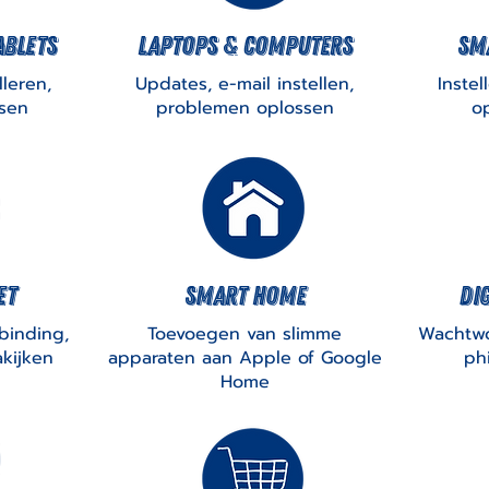
ablets
laptops & computers
Sm
lleren,
Updates, e-mail instellen,
Instel
sen
problemen oplossen
o
et
smart home
dig
binding,
Toevoegen van slimme
Wachtwo
kijken
apparaten aan Apple of Google
ph
Home