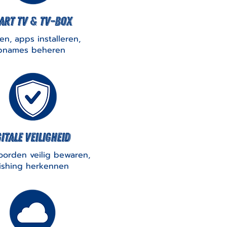
art tv & tv-box
len, apps installeren,
pnames beheren
itale veiligheid
orden veilig bewaren,
ishing herkennen