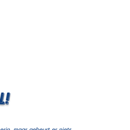
nsten
Tarieven
l!
erin, maar gebeurt er niets.